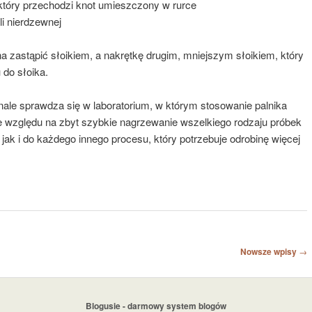
 który przechodzi knot umieszczony w rurce
li nierdzewnej
stąpić słoikiem, a nakrętkę drugim, mniejszym słoikiem, który
 do słoika.
onale sprawdza się w laboratorium, w którym stosowanie palnika
 względu na zbyt szybkie nagrzewanie wszelkiego rodzaju próbek
 jak i do każdego innego procesu, który potrzebuje odrobinę więcej
Nowsze wpisy
→
Blogusie - darmowy system blogów