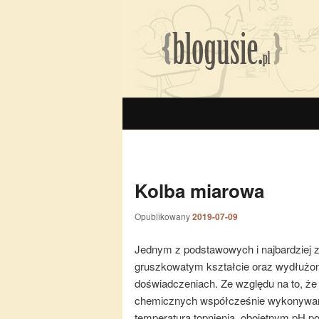
Nawigacja po wpisach
Kolba miarowa
Opublikowany
2019-07-09
Jednym z podstawowych i najbardziej zn
gruszkowatym kształcie oraz wydłużon
doświadczeniach. Ze względu na to, że
chemicznych współcześnie wykonywane 
temperaturą topnienia, obojętnym pH p