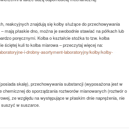
h, reakcyjnych znajdują się kolby służące do przechowywania
 – mają płaskie dno, można je swobodnie stawiać na półkach lub
bardzo poręcznymi. Kolba o kształcie stożka to tzw. kolba
e ściętej kuli to kolba miarowa – przeczytaj więcej na:
laboratoryjne-i-drobny-asortyment-laboratoryjny/kolby/kolby-
 (posiada skalę), przechowywania substancji (wyposażona jest w
izie chemicznej do sporządzania roztworów mianowanych (roztwór o
rowej, ze względu na występujące w płaskim dnie naprężenia, nie
 suszyć w suszarce.