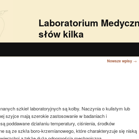
Laboratorium Medyczne
słów kilka
Nowsze wpisy
→
anych szkieł laboratoryjnych są kolby. Naczynia o kulistym lub
ej szyjce mają szerokie zastosowanie w badaniach i
 są poddawane działaniu temperatury, ciśnienia, środków
są ze szkła boro-krzemianowego, które charakteryzuje się niską
owierzchni a także dużą odpornością mechaniczną.