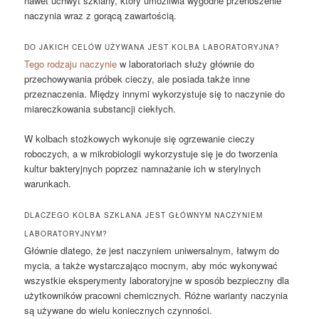
nawet uchwyt szklany, który umożliwia wygodne przenoszenie
naczynia wraz z gorącą zawartością.
DO JAKICH CELÓW UŻYWANA JEST KOLBA LABORATORYJNA?
Tego rodzaju naczynie
w laboratoriach służy głównie do
przechowywania próbek cieczy, ale posiada także inne
przeznaczenia. Między innymi wykorzystuje się to naczynie do
miareczkowania substancji ciekłych.
W kolbach stożkowych wykonuje się ogrzewanie cieczy
roboczych, a w mikrobiologii wykorzystuje się je do tworzenia
kultur bakteryjnych poprzez namnażanie ich w sterylnych
warunkach.
DLACZEGO KOLBA SZKLANA JEST GŁÓWNYM NACZYNIEM
LABORATORYJNYM?
Głównie dlatego, że jest naczyniem uniwersalnym, łatwym do
mycia, a także wystarczająco mocnym, aby móc wykonywać
wszystkie eksperymenty laboratoryjne w sposób bezpieczny dla
użytkowników pracowni chemicznych. Różne warianty naczynia
są używane do wielu koniecznych czynności.