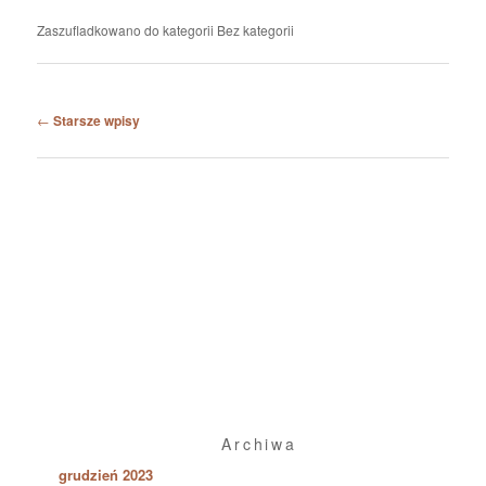
Zaszufladkowano do kategorii
Bez kategorii
Nawigacja po wpisach
←
Starsze wpisy
Archiwa
grudzień 2023